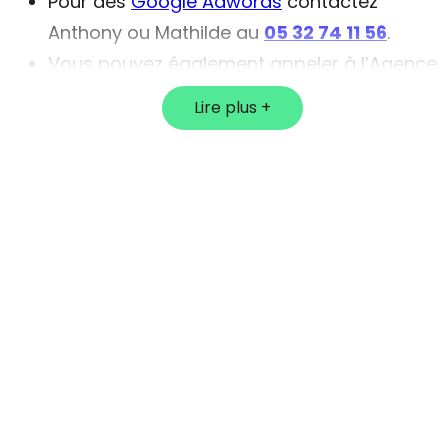
Pour des
Google Adwords
contactez
Anthony ou Mathilde au
05 32 74 11 56
.
Vous pouvez également appeler à l’Agence
pour toutes autres demandes et notammen
Lire plus
Gillen ou Jessica pour les modifications de
sites au
05 32 74 11 52
Accès
Vous pouvez venir nous rendre visite dans nos
bureaux au Pays Basque.
Nous sommes situés 16 chemin de Sabalce 64100
Bayonne.
Au cœur de Bayonne, à proximité de la CCI. Nous
sommes à seulement quelques minutes du
centre-ville, mais aussi de Biarritz et d’Anglet.