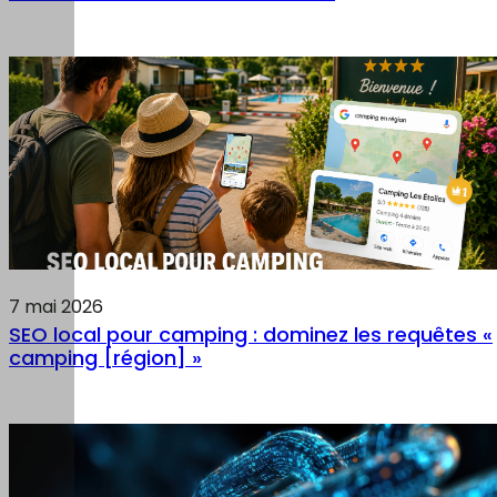
7 mai 2026
SEO local pour camping : dominez les requêtes «
camping [région] »