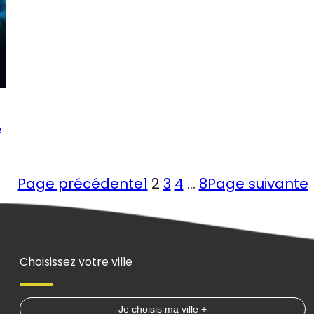
e
Page précédente
1
2
3
4
…
8
Page suivante
Choisissez votre ville
Je choisis ma ville +