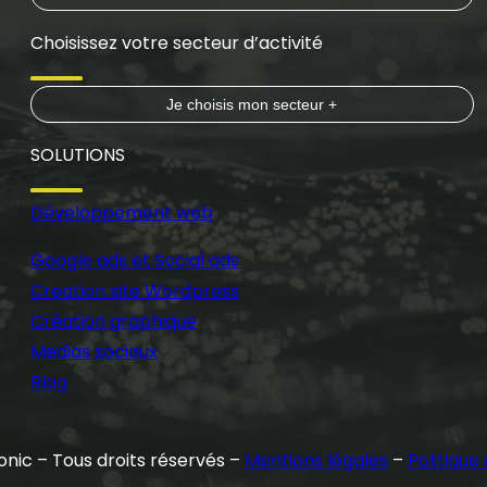
Choisissez votre secteur d’activité
Je choisis mon secteur +
SOLUTIONS
Développement web
Google ads et Social ads
Creation site Wordpress
Création graphique
Medias sociaux
Blog
nic – Tous droits réservés –
Mentions légales
–
Politique